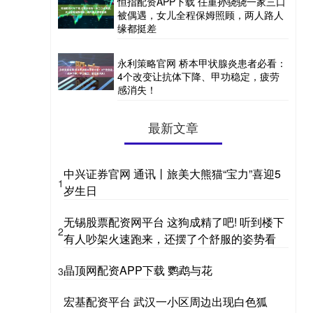
恒指配资APP下载 任重孙骁骁一家三口
被偶遇，女儿全程保姆照顾，两人路人
缘都挺差
永利策略官网 桥本甲状腺炎患者必看：
4个改变让抗体下降、甲功稳定，疲劳
感消失！
最新文章
中兴证券官网 通讯丨旅美大熊猫“宝力”喜迎5
1
岁生日
无锡股票配资网平台 这狗成精了吧! 听到楼下
2
有人吵架火速跑来，还摆了个舒服的姿势看
晶顶网配资APP下载 鹦鹉与花
3
宏基配资平台 武汉一小区周边出现白色狐