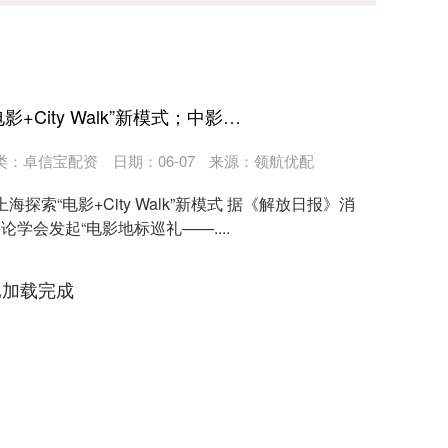
涌融配资平台 上海探索“电影+City Walk”新模式；中影集团与中国传媒大学签署战略合作协议；第三届澳门国际喜剧节首批阵容公布
类：
卓信宝配资
日期：06-07
来源：领航优配
ws 上海探索“电影+City Walk”新模式 据《解放日报》消
论学会发起“电影地标巡礼——....
已加载完成