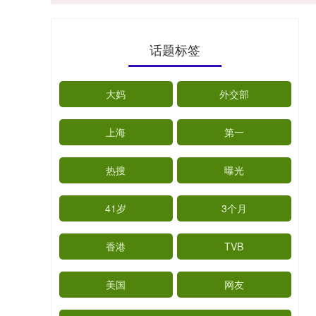
话题标签
大妈
外交部
上海
第一
热搜
曝光
41岁
3个月
香港
TVB
美国
网友