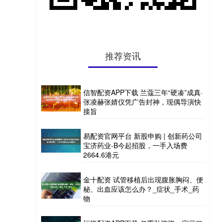
推荐资讯
信智配资APP下载 兰蔻三年“硬凑”成真·
张凌赫张婧仪凭广告封神，现偶导演快
接旨
易配资官网平台 新股申购 | 创新药公司
宝济药业-B今起招股，一手入场费
2664.6港元
金十配资 试管移植后出现腹胀胸闷、便
秘、出血应该怎么办？_症状_手术_药
物