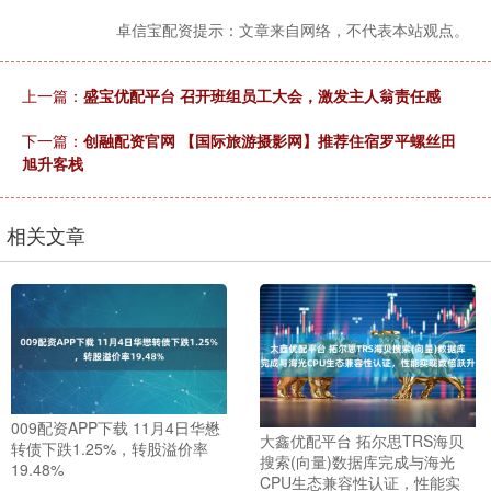
卓信宝配资提示：文章来自网络，不代表本站观点。
上一篇：
盛宝优配平台 召开班组员工大会，激发主人翁责任感
下一篇：
创融配资官网 【国际旅游摄影网】推荐住宿罗平螺丝田
旭升客栈
相关文章
009配资APP下载 11月4日华懋
大鑫优配平台 拓尔思TRS海贝
转债下跌1.25%，转股溢价率
搜索(向量)数据库完成与海光
19.48%
CPU生态兼容性认证，性能实