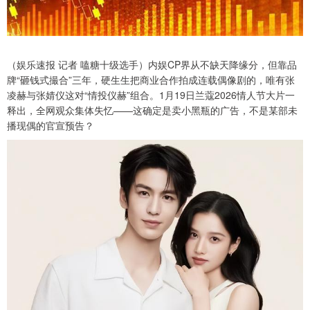
（娱乐速报 记者 嗑糖十级选手）内娱CP界从不缺天降缘分，但靠品
牌“砸钱式撮合”三年，硬生生把商业合作拍成连载偶像剧的，唯有张
凌赫与张婧仪这对“情投仪赫”组合。1月19日兰蔻2026情人节大片一
释出，全网观众集体失忆——这确定是卖小黑瓶的广告，不是某部未
播现偶的官宣预告？