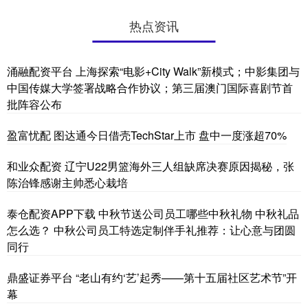
热点资讯
涌融配资平台 上海探索“电影+City Walk”新模式；中影集团与
中国传媒大学签署战略合作协议；第三届澳门国际喜剧节首
批阵容公布
盈富忧配 图达通今日借壳TechStar上市 盘中一度涨超70%
和业众配资 辽宁U22男篮海外三人组缺席决赛原因揭秘，张
陈治锋感谢主帅悉心栽培
泰仓配资APP下载 中秋节送公司员工哪些中秋礼物 中秋礼品
怎么选？ 中秋公司员工特选定制伴手礼推荐：让心意与团圆
同行
鼎盛证券平台 “老山有约‘艺’起秀——第十五届社区艺术节”开
幕