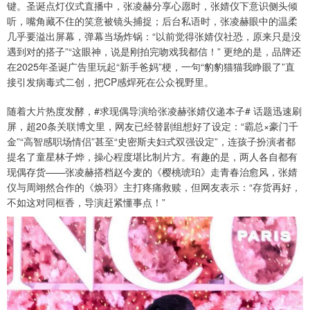
键。圣诞点灯仪式直播中，张凌赫分享心愿时，张婧仪下意识侧头倾
听，嘴角藏不住的笑意被镜头捕捉；后台私语时，张凌赫眼中的温柔
几乎要溢出屏幕，弹幕当场炸锅：“以前觉得张婧仪社恐，原来只是没
遇到对的搭子”“这眼神，说是刚拍完吻戏我都信！” 更绝的是，品牌还
在2025年圣诞广告里玩起“新手爸妈”梗，一句“豹豹猫猫我睁眼了”直
接引发病毒式二创，把CP感焊死在公众视野里。
随着大片热度发酵，#求现偶导演给张凌赫张婧仪递本子# 话题迅速刷
屏，超20条关联博文里，网友已经替剧组想好了设定：“霸总×豪门千
金”“高智感职场情侣”甚至“史密斯夫妇式双强设定”，连孩子扮演者都
提名了童星林子烨，操心程度堪比制片方。有趣的是，两人各自都有
现偶存货——张凌赫搭档赵今麦的《樱桃琥珀》走青春治愈风，张婧
仪与周翊然合作的《焕羽》主打疼痛救赎，但网友表示：“存货再好，
不如这对同框香，导演赶紧懂事点！”