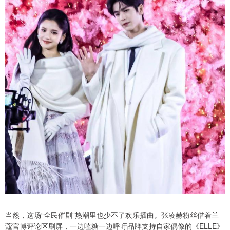
当然，这场“全民催剧”热潮里也少不了欢乐插曲。张凌赫粉丝借着兰
蔻官博评论区刷屏，一边嗑糖一边呼吁品牌支持自家偶像的《ELLE》