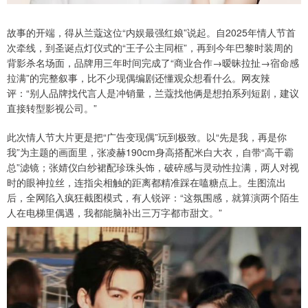
故事的开端，得从兰蔻这位“内娱最强红娘”说起。自2025年情人节首
次牵线，到圣诞点灯仪式的“王子公主同框”，再到今年巴黎时装周的
背影杀名场面，品牌用三年时间完成了“商业合作→暧昧拉扯→宿命感
拉满”的完整叙事，比不少现偶编剧还懂观众想看什么。网友辣
评：“别人品牌找代言人是冲销量，兰蔻找他俩是想拍系列短剧，建议
直接转型影视公司。”
此次情人节大片更是把“广告变现偶”玩到极致。以“先是我，再是你
我”为主题的画面里，张凌赫190cm身高搭配米白大衣，自带“高干霸
总”滤镜；张婧仪白纱裙配珍珠头饰，破碎感与灵动性拉满，两人对视
时的眼神拉丝，连指尖相触的距离都精准踩在嗑糖点上。生图流出
后，全网陷入疯狂截图模式，有人锐评：“这氛围感，就算演两个陌生
人在电梯里偶遇，我都能脑补出三万字都市甜文。”