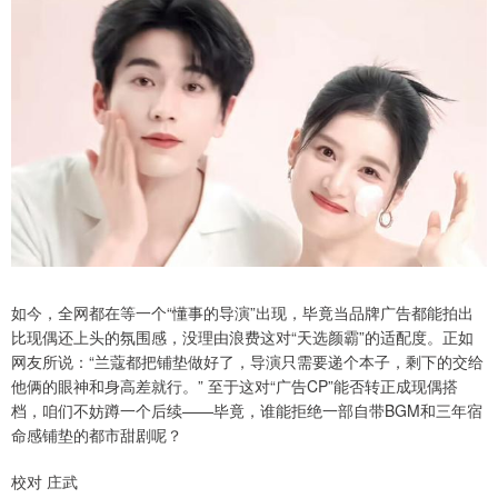
如今，全网都在等一个“懂事的导演”出现，毕竟当品牌广告都能拍出
比现偶还上头的氛围感，没理由浪费这对“天选颜霸”的适配度。正如
网友所说：“兰蔻都把铺垫做好了，导演只需要递个本子，剩下的交给
他俩的眼神和身高差就行。” 至于这对“广告CP”能否转正成现偶搭
档，咱们不妨蹲一个后续——毕竟，谁能拒绝一部自带BGM和三年宿
命感铺垫的都市甜剧呢？
校对 庄武