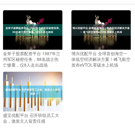
金斧子股票配资平台 1987年兰
博兴优配平台 全球首创海空一
州军区秘密任务，88名战士伤
体低空经济解决方案！峰飞航空
亡惨重，仅8人走出战场
发布eVTOL零碳水上机场
盛宝优配平台 召开班组员工大
会，激发主人翁责任感