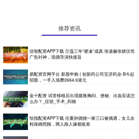
推荐资讯
信智配资APP下载 兰蔻三年“硬凑”成真·张凌赫张婧仪凭
广告封神，现偶导演快接旨
易配资官网平台 新股申购 | 创新药公司宝济药业-B今起
招股，一手入场费2664.6港元
金十配资 试管移植后出现腹胀胸闷、便秘、出血应该怎
么办？_症状_手术_药物
恒指配资APP下载 任重孙骁骁一家三口被偶遇，女儿全
程保姆照顾，两人路人缘都挺差