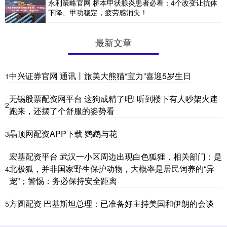
永利策略官网 桥本甲状腺炎患者必看：4个改变让抗体
下降、甲功稳定，疲劳感消失！
最新文章
中兴证券官网 通讯丨旅美大熊猫“宝力”喜迎5岁生日
1
无锡股票配资网平台 这狗成精了吧! 听到楼下有人吵架火速
2
跑来，还摆了个舒服的姿势看
晶顶网配资APP下载 鹦鹉与花
3
宏基配资平台 武汉一小区周边出现白色狐狸，相关部门：是
北极狐，并非国家野生保护动物，大概率是居民饲养的“异
4
宠”；警惕：务必保持安全距离
方圆配资 巴基斯坦总理：已准备好主持美国和伊朗的会谈
5