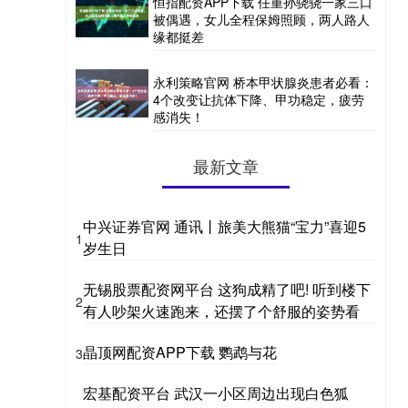
恒指配资APP下载 任重孙骁骁一家三口
被偶遇，女儿全程保姆照顾，两人路人
缘都挺差
永利策略官网 桥本甲状腺炎患者必看：
4个改变让抗体下降、甲功稳定，疲劳
感消失！
最新文章
中兴证券官网 通讯丨旅美大熊猫“宝力”喜迎5
1
岁生日
无锡股票配资网平台 这狗成精了吧! 听到楼下
2
有人吵架火速跑来，还摆了个舒服的姿势看
晶顶网配资APP下载 鹦鹉与花
3
宏基配资平台 武汉一小区周边出现白色狐