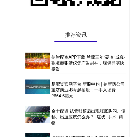
推荐资讯
信智配资APP下载 兰蔻三年“硬凑”成真·
张凌赫张婧仪凭广告封神，现偶导演快
接旨
易配资官网平台 新股申购 | 创新药公司
宝济药业-B今起招股，一手入场费
2664.6港元
金十配资 试管移植后出现腹胀胸闷、便
秘、出血应该怎么办？_症状_手术_药
物