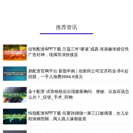
推荐资讯
信智配资APP下载 兰蔻三年“硬凑”成真·张凌赫张婧仪凭
广告封神，现偶导演快接旨
易配资官网平台 新股申购 | 创新药公司宝济药业-B今起
招股，一手入场费2664.6港元
金十配资 试管移植后出现腹胀胸闷、便秘、出血应该怎
么办？_症状_手术_药物
恒指配资APP下载 任重孙骁骁一家三口被偶遇，女儿全
程保姆照顾，两人路人缘都挺差