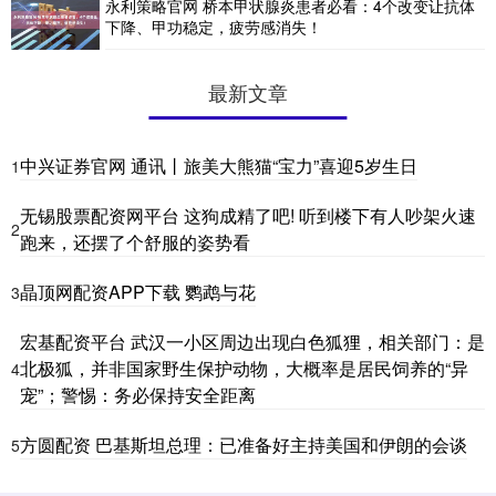
永利策略官网 桥本甲状腺炎患者必看：4个改变让抗体
下降、甲功稳定，疲劳感消失！
最新文章
中兴证券官网 通讯丨旅美大熊猫“宝力”喜迎5岁生日
1
无锡股票配资网平台 这狗成精了吧! 听到楼下有人吵架火速
2
跑来，还摆了个舒服的姿势看
晶顶网配资APP下载 鹦鹉与花
3
宏基配资平台 武汉一小区周边出现白色狐狸，相关部门：是
北极狐，并非国家野生保护动物，大概率是居民饲养的“异
4
宠”；警惕：务必保持安全距离
方圆配资 巴基斯坦总理：已准备好主持美国和伊朗的会谈
5