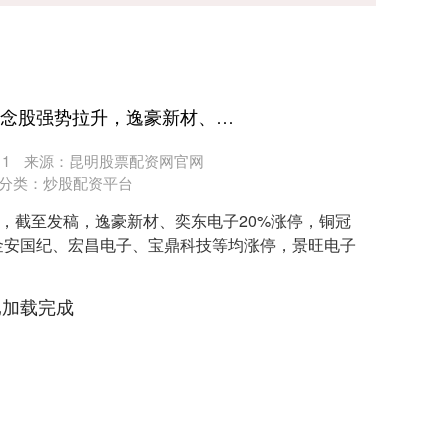
邵阳股票配资平台 PCB概念股强势拉升，逸豪新材、奕东电子等涨停，景旺电子再创新高
1
来源：昆明股票配资网官网
分类：
炒股配资平台
升，截至发稿，逸豪新材、奕东电子20%涨停，铜冠
金安国纪、宏昌电子、宝鼎科技等均涨停，景旺电子
已加载完成