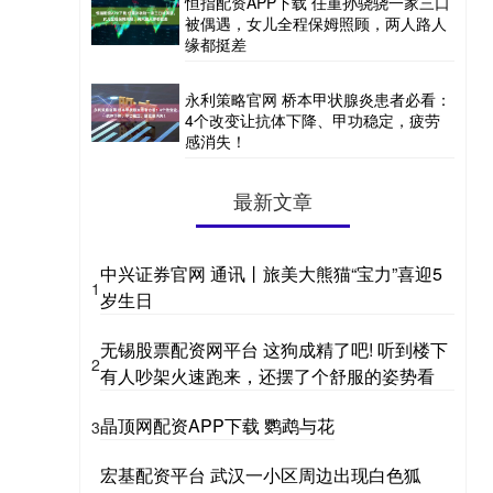
恒指配资APP下载 任重孙骁骁一家三口
被偶遇，女儿全程保姆照顾，两人路人
缘都挺差
永利策略官网 桥本甲状腺炎患者必看：
4个改变让抗体下降、甲功稳定，疲劳
感消失！
最新文章
中兴证券官网 通讯丨旅美大熊猫“宝力”喜迎5
1
岁生日
无锡股票配资网平台 这狗成精了吧! 听到楼下
2
有人吵架火速跑来，还摆了个舒服的姿势看
晶顶网配资APP下载 鹦鹉与花
3
宏基配资平台 武汉一小区周边出现白色狐