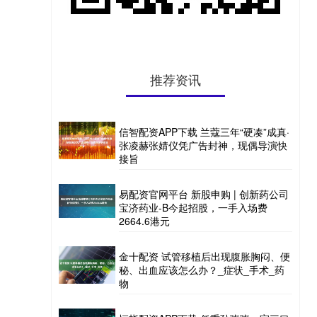
推荐资讯
信智配资APP下载 兰蔻三年“硬凑”成真·
张凌赫张婧仪凭广告封神，现偶导演快
接旨
易配资官网平台 新股申购 | 创新药公司
宝济药业-B今起招股，一手入场费
2664.6港元
金十配资 试管移植后出现腹胀胸闷、便
秘、出血应该怎么办？_症状_手术_药
物