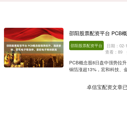
邵阳股票配资平台
日期：02-1
查看：
89
PCB概念股8日盘中强势拉
铜箔涨超13%，宏和科技、
涨超9%续创新....
卓信宝配资文章