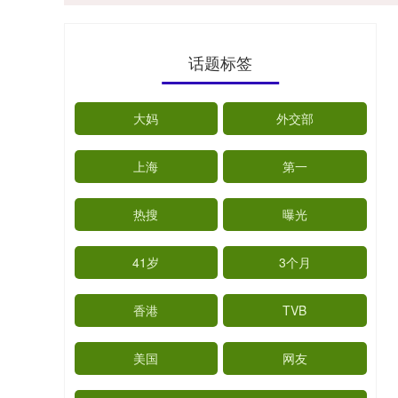
话题标签
大妈
外交部
上海
第一
热搜
曝光
41岁
3个月
香港
TVB
美国
网友