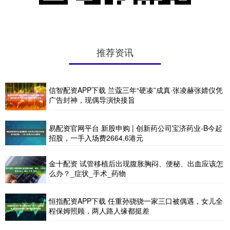
推荐资讯
信智配资APP下载 兰蔻三年“硬凑”成真·张凌赫张婧仪凭
广告封神，现偶导演快接旨
易配资官网平台 新股申购 | 创新药公司宝济药业-B今起
招股，一手入场费2664.6港元
金十配资 试管移植后出现腹胀胸闷、便秘、出血应该怎
么办？_症状_手术_药物
恒指配资APP下载 任重孙骁骁一家三口被偶遇，女儿全
程保姆照顾，两人路人缘都挺差