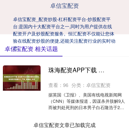
卓信宝配资
卓信宝配资_配资炒股-杠杆配资平台-炒股配资平
台:是国内十大配资平台之一,同时为用户提供在线
配资开户及炒股配资服务。恒汇配资不仅能让您体
验在线配资炒股的便捷,还能关注配资行业的实时动
卓信宝配资 相关话题
态。
珠海配资APP下载 日本男子白石隆浩被执行死刑，曾谋杀并肢解9人_尸体_受害者_东京
查看：
96
分类：
卓信宝配资
据英国《卫报》、美国有线电视新闻网
（CNN）等媒体报道，因谋杀并肢解9人
而被判处死刑的日本男子白石隆浩于27
日被执行绞刑，这是日本政府自2022年7
月以来首次执....
卓信宝配资文章已加载完成