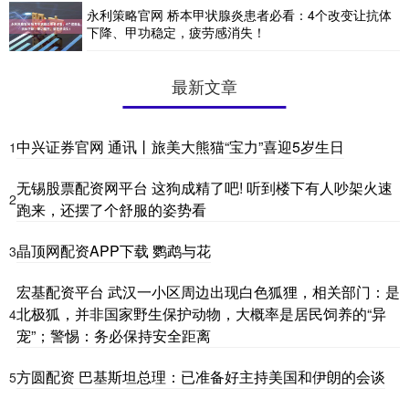
永利策略官网 桥本甲状腺炎患者必看：4个改变让抗体
下降、甲功稳定，疲劳感消失！
最新文章
中兴证券官网 通讯丨旅美大熊猫“宝力”喜迎5岁生日
1
无锡股票配资网平台 这狗成精了吧! 听到楼下有人吵架火速
2
跑来，还摆了个舒服的姿势看
晶顶网配资APP下载 鹦鹉与花
3
宏基配资平台 武汉一小区周边出现白色狐狸，相关部门：是
北极狐，并非国家野生保护动物，大概率是居民饲养的“异
4
宠”；警惕：务必保持安全距离
方圆配资 巴基斯坦总理：已准备好主持美国和伊朗的会谈
5