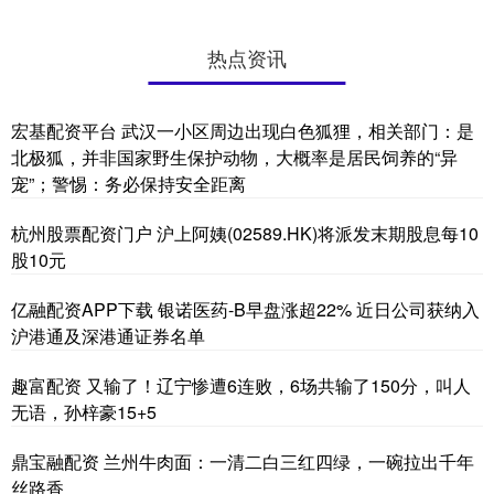
热点资讯
宏基配资平台 武汉一小区周边出现白色狐狸，相关部门：是
北极狐，并非国家野生保护动物，大概率是居民饲养的“异
宠”；警惕：务必保持安全距离
杭州股票配资门户 沪上阿姨(02589.HK)将派发末期股息每10
股10元
亿融配资APP下载 银诺医药-B早盘涨超22% 近日公司获纳入
沪港通及深港通证券名单
趣富配资 又输了！辽宁惨遭6连败，6场共输了150分，叫人
无语，孙梓豪15+5
鼎宝融配资 兰州牛肉面：一清二白三红四绿，一碗拉出千年
丝路香