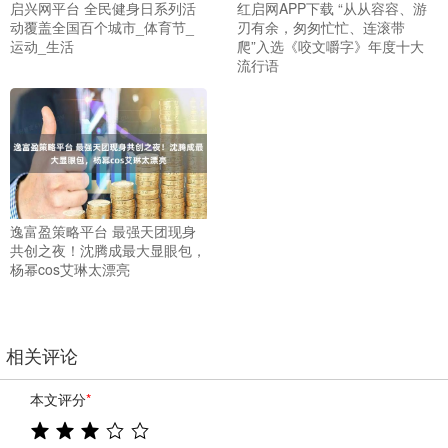
启兴网平台 全民健身日系列活
红启网APP下载 “从从容容、游
动覆盖全国百个城市_体育节_
刃有余，匆匆忙忙、连滚带
运动_生活
爬”入选《咬文嚼字》年度十大
流行语
逸富盈策略平台 最强天团现身
共创之夜！沈腾成最大显眼包，
杨幂cos艾琳太漂亮
相关评论
本文评分
*