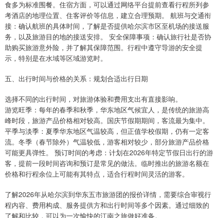
食多为标准围餐。住宿方面，可以通过网络平台提前查看行程所列参
考酒店的地理位置、住客评价等信息，建立合理预期。 航班与交通衔
接：确认航班的具体时间，了解是否提供哈尔滨市区至机场的接送服
务，以及旅游目的地的接送安排。 安全保障事项：确认旅行社是否协
助购买旅游意外险，并了解其保障范围。行程中遵守导游的安全提
示，特别是在水域等区域游览时。
五、出行时间与价格的关系：规划合适出行日期
选择不同的出行时间，对旅游体验和费用支出有直接影响。
游览旺季：每年的春季和秋季，华东地区气候宜人，是传统的旅游高
峰时段，旅游产品价格相对较高。国庆节假期期间，客流最为集中。
平季与淡季：夏季华东地区气温较高，但正值学校假期，仍有一定客
流。冬季（春节除外）气温较低，游客相对较少，部分旅游产品价格
可能更具弹性。 预订时间的考虑：计划在2026年特定节假日出行的游
客，提前一段时间咨询和预订是常见的做法。临时推出的旅游名额在
价格和行程余位上可能有其特点，适合行程时间灵活的游客。
了解2026年从哈尔滨到华东五市旅游团的报价详情，需要综合审视行
程内容、费用构成、服务提供方和出行时间等多个因素。通过细致的
了解和比较，可以为一次愉快的江南之旅做好准备。