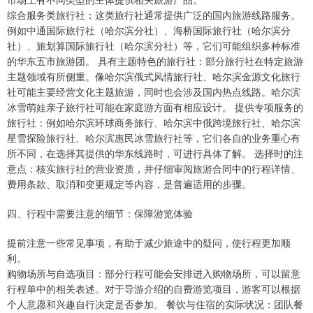
综合服务类旅行社：这类旅行社通常提供广泛的国内旅游线路服务。
例如中通国际旅行社（哈尔滨分社）、海桥国际旅行社（哈尔滨分
社）、旅划算国际旅行社（哈尔滨分社）等，它们可能组织多种标准
的华东五市旅游团。 具有主题特色的旅行社：部分旅行社在特定旅游
主题领域有所侧重。像哈尔滨俄式风情旅行社、哈尔滨金源文化旅行
社可能主要经营文化主题旅游，同时也会涉及国内热点线路。哈尔滨
冰雪萌娃亲子旅行社可能在家庭游方面有相应设计。 提供专项服务的
旅行社：例如哈尔滨环球商务旅行、哈尔滨中俄跨境旅行社、哈尔滨
星雪探险旅行社、哈尔滨惠民冰雪旅行社等，它们各自的业务重心有
所不同，在选择其提供的华东线路时，可进行具体了解。 选择时的注
意点：核实旅行社的营业资质，并仔细审阅旅游合同中的行程详情、
费用条款、取消和变更规定等内容，是普遍适用的步骤。
四、行程中需要注意的细节：保障游览体验
提前注意一些常见事项，有助于减少旅途中的疑问，使行程更加顺
利。
购物场所与自选项目：部分行程可能会安排进入购物场所，可以留意
行程单中的相关表述。对于导游介绍的自费游览项目，游客可以根据
个人意愿和兴趣自行决定是否参加。 餐饮与住宿的实际状况：团队餐