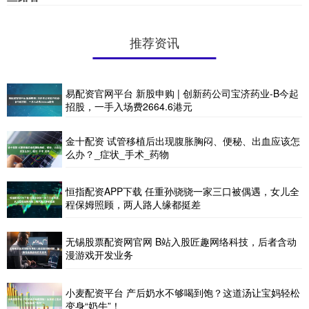
推荐资讯
易配资官网平台 新股申购 | 创新药公司宝济药业-B今起
招股，一手入场费2664.6港元
金十配资 试管移植后出现腹胀胸闷、便秘、出血应该怎
么办？_症状_手术_药物
恒指配资APP下载 任重孙骁骁一家三口被偶遇，女儿全
程保姆照顾，两人路人缘都挺差
无锡股票配资网官网 B站入股匠趣网络科技，后者含动
漫游戏开发业务
小麦配资平台 产后奶水不够喝到饱？这道汤让宝妈轻松
变身“奶牛”！