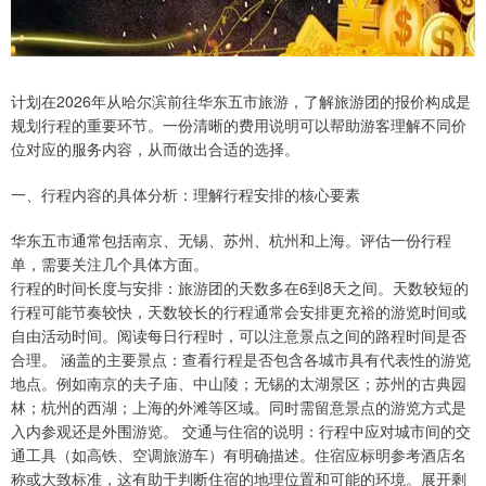
计划在2026年从哈尔滨前往华东五市旅游，了解旅游团的报价构成是
规划行程的重要环节。一份清晰的费用说明可以帮助游客理解不同价
位对应的服务内容，从而做出合适的选择。
一、行程内容的具体分析：理解行程安排的核心要素
华东五市通常包括南京、无锡、苏州、杭州和上海。评估一份行程
单，需要关注几个具体方面。
行程的时间长度与安排：旅游团的天数多在6到8天之间。天数较短的
行程可能节奏较快，天数较长的行程通常会安排更充裕的游览时间或
自由活动时间。阅读每日行程时，可以注意景点之间的路程时间是否
合理。 涵盖的主要景点：查看行程是否包含各城市具有代表性的游览
地点。例如南京的夫子庙、中山陵；无锡的太湖景区；苏州的古典园
林；杭州的西湖；上海的外滩等区域。同时需留意景点的游览方式是
入内参观还是外围游览。 交通与住宿的说明：行程中应对城市间的交
通工具（如高铁、空调旅游车）有明确描述。住宿应标明参考酒店名
称或大致标准，这有助于判断住宿的地理位置和可能的环境。展开剩