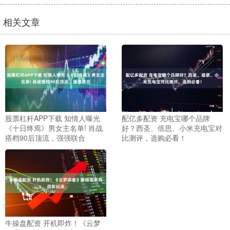
相关文章
股票杠杆APP下载 知情人曝光
配亿多配资 充电宝哪个品牌
《十日终焉》男女主名单! 肖战
好？西圣、倍思、小米充电宝对
搭档90后顶流，强强联合
比测评，选购必看！
牛操盘配资 开机即炸！《云梦