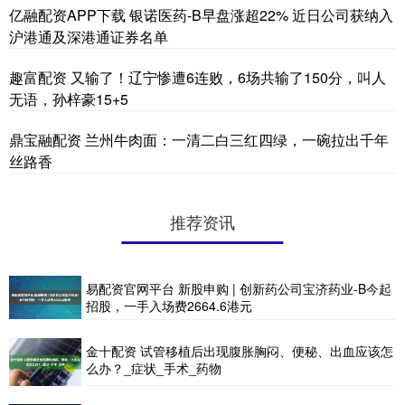
亿融配资APP下载 银诺医药-B早盘涨超22% 近日公司获纳入
沪港通及深港通证券名单
趣富配资 又输了！辽宁惨遭6连败，6场共输了150分，叫人
无语，孙梓豪15+5
鼎宝融配资 兰州牛肉面：一清二白三红四绿，一碗拉出千年
丝路香
推荐资讯
易配资官网平台 新股申购 | 创新药公司宝济药业-B今起
招股，一手入场费2664.6港元
金十配资 试管移植后出现腹胀胸闷、便秘、出血应该怎
么办？_症状_手术_药物