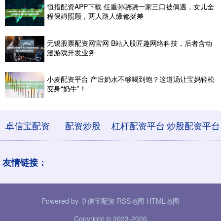
恒指配资APP下载 任重孙骁骁一家三口被偶遇，女儿全
程保姆照顾，两人路人缘都挺差
无锡股票配资网官网 B站入股匠趣网络科技，后者含动
漫游戏开发业务
小麦配资平台 产后奶水不够喝到饱？这道汤让宝妈轻松
变身“奶牛”！
卓信宝配资
配资炒股
杠杆配资平台
炒股配资平台
友情链接：
Powered by
卓信宝配资
RSS地图
HTML地图
Copyright
© 2023-2026